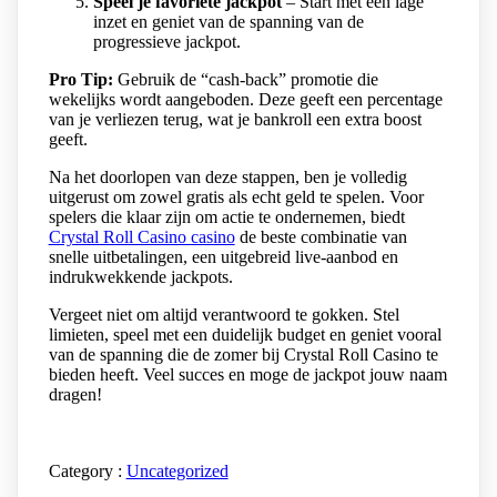
Speel je favoriete jackpot
– Start met een lage
inzet en geniet van de spanning van de
progressieve jackpot.
Pro Tip:
Gebruik de “cash‑back” promotie die
wekelijks wordt aangeboden. Deze geeft een percentage
van je verliezen terug, wat je bankroll een extra boost
geeft.
Na het doorlopen van deze stappen, ben je volledig
uitgerust om zowel gratis als echt geld te spelen. Voor
spelers die klaar zijn om actie te ondernemen, biedt
Crystal Roll Casino casino
de beste combinatie van
snelle uitbetalingen, een uitgebreid live‑aanbod en
indrukwekkende jackpots.
Vergeet niet om altijd verantwoord te gokken. Stel
limieten, speel met een duidelijk budget en geniet vooral
van de spanning die de zomer bij Crystal Roll Casino te
bieden heeft. Veel succes en moge de jackpot jouw naam
dragen!
Category :
Uncategorized