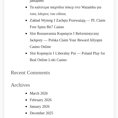
jautājumi
Τα καλύτερα παιχνίδια πόκερ στο Wazamba για
τους λάτρεις του είδους
Zakład Wymóg I Zachęta Przeważają — PL Claim
Free Spins Bit7 Casino
Slot Rozszerzenia Kopnięcie I Reformistyczny
Jackpoty — Polska Claim Your Reward Allyspin
Casino Online
Slot Kopnięcie I Liberalny Pot — Poland Play for
Real Online Loki Casino
Recent Comments
Archives
March 2026
February 2026
January 2026
December 2025