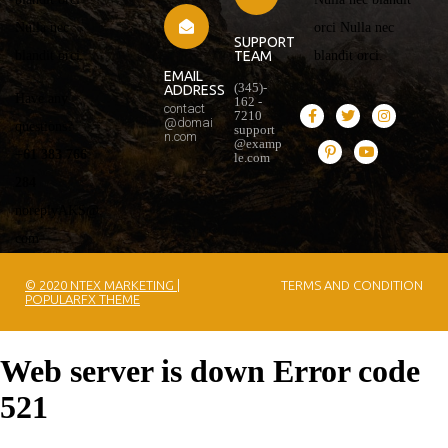
Nulla nec
orci Nulla nec
SUPPORT
TEAM
blandit orci.
blandit orci.
EMAIL
(345)-
ADDRESS
Have any
162 -
contact
7210
@domai
questions?
support
n.com
@examp
+61 383 766
le.com
284
noreplyAKS@.
com
© 2020 NTEX MARKETING |
TERMS AND CONDITION
POPULARFX THEME
Web server is down
Error code
521