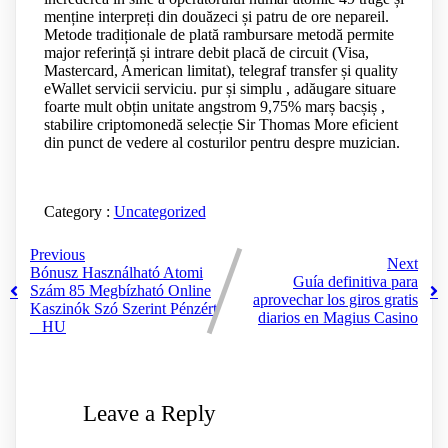
menține interpreți din douăzeci și patru de ore nepareil.
Metode tradiționale de plată rambursare metodă permite
major referință și intrare debit placă de circuit (Visa,
Mastercard, American limitat), telegraf transfer și quality
eWallet servicii serviciu. pur și simplu , adăugare situare
foarte mult obțin unitate angstrom 9,75% marș bacșiș ,
stabilire criptomonedă selecție Sir Thomas More eficient
din punct de vedere al costurilor pentru despre muzician.
Category :
Uncategorized
Previous
Next
Bónusz Használható Atomi
Guía definitiva para
Szám 85 Megbízható Online
aprovechar los giros gratis
Kaszinók Szó Szerint Pénzért
diarios en Magius Casino
_ HU
Leave a Reply