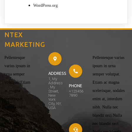
WordPress.org
NTEX
MARKETING
Pellentesque
Pellentesque varius
varius ipsum in
ipsum in urna
ADDRESS
urna semper
semper volutpat.
1, My
volutpat. Etiam
Etiam ac magna
Address
PHONE
, My
ac magna
scelerisque, sodales
Street,
+123456
New
7890
scelerisque,
enim at, interdum
York
City, NY,
sodales enim
nibh. Nulla nec
USA
at, interdum
blandit orci Nulla
nibh. Nulla nec
nec blandit orci
blandit orci
Nulla nec blandit