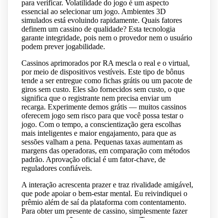
para verificar. Volatilidade do jogo é um aspecto
essencial ao selecionar um jogo. Ambientes 3D
simulados está evoluindo rapidamente. Quais fatores
definem um cassino de qualidade? Esta tecnologia
garante integridade, pois nem o provedor nem o usuário
podem prever jogabilidade.
Cassinos aprimorados por RA mescla o real e o virtual,
por meio de dispositivos vestíveis. Este tipo de bônus
tende a ser entregue como fichas grátis ou um pacote de
giros sem custo. Eles são fornecidos sem custo, o que
significa que o registrante nem precisa enviar um
recarga. Experimente demos grátis — muitos cassinos
oferecem jogo sem risco para que você possa testar o
jogo. Com o tempo, a conscientização gera escolhas
mais inteligentes e maior engajamento, para que as
sessões valham a pena. Pequenas taxas aumentam as
margens das operadoras, em comparação com métodos
padrão. Aprovação oficial é um fator-chave, de
reguladores confiáveis.
A interação acrescenta prazer e traz rivalidade amigável,
que pode apoiar o bem-estar mental. Eu reivindiquei o
prêmio além de saí da plataforma com contentamento.
Para obter um presente de cassino, simplesmente fazer