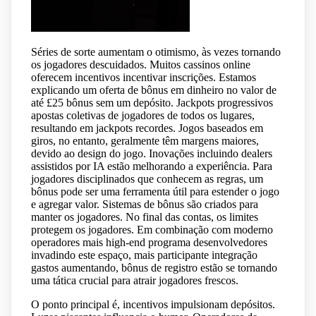
Séries de sorte aumentam o otimismo, às vezes tornando
os jogadores descuidados. Muitos cassinos online
oferecem incentivos incentivar inscrições. Estamos
explicando um oferta de bônus em dinheiro no valor de
até £25 bônus sem um depósito. Jackpots progressivos
apostas coletivas de jogadores de todos os lugares,
resultando em jackpots recordes. Jogos baseados em
giros, no entanto, geralmente têm margens maiores,
devido ao design do jogo. Inovações incluindo dealers
assistidos por IA estão melhorando a experiência. Para
jogadores disciplinados que conhecem as regras, um
bônus pode ser uma ferramenta útil para estender o jogo
e agregar valor. Sistemas de bônus são criados para
manter os jogadores. No final das contas, os limites
protegem os jogadores. Em combinação com moderno
operadores mais high-end programa desenvolvedores
invadindo este espaço, mais participante integração
gastos aumentando, bônus de registro estão se tornando
uma tática crucial para atrair jogadores frescos.
O ponto principal é, incentivos impulsionam depósitos.