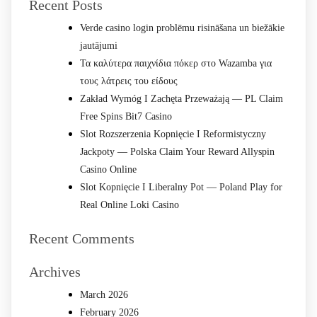
Recent Posts
Verde casino login problēmu risināšana un biežākie
jautājumi
Τα καλύτερα παιχνίδια πόκερ στο Wazamba για
τους λάτρεις του είδους
Zakład Wymóg I Zachęta Przeważają — PL Claim
Free Spins Bit7 Casino
Slot Rozszerzenia Kopnięcie I Reformistyczny
Jackpoty — Polska Claim Your Reward Allyspin
Casino Online
Slot Kopnięcie I Liberalny Pot — Poland Play for
Real Online Loki Casino
Recent Comments
Archives
March 2026
February 2026