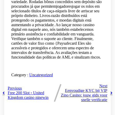
variedade. Rodadas bônus concedidos sem depósito são
procurados já que permitemjogadoresjogar os rolos em
selecionado títulos de caça-níqueis livre de arriscar seu
próprio dinheiro. Livros-razão distribuídos está
protegendo os pagamentos, e moedas digitais está
aumentando a privacidade. Ao lançar nosso cassino
digital em naquele ano, nós também estabelecemos
primário assistência e confiabilidade em vanguarda.
Verifique também o suporte ao cliente. Finalmente,
cartões de valor fixo como {Paysafecard Eles são
acessíveis e protegidos e oferecem uma espectro de
intervalos de transferência. As avaliações testam a
funcionalidade das políticas de AML e sinalizam riscos.
Category :
Uncategorized
Next
Previous
Eenvoudige KYC bij VIP
Free 200 Slot ◦ United
Zino Casino: jouw gids voor
Kingdom casino ninewin
snelle verificatie