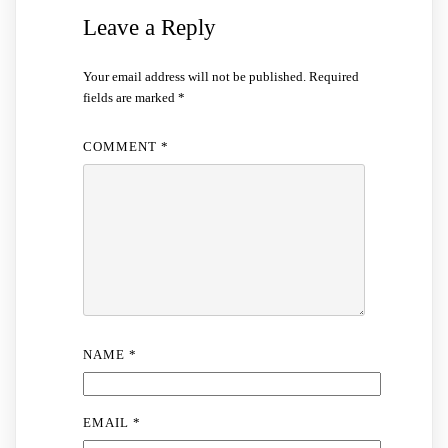
Leave a Reply
Your email address will not be published.
Required
fields are marked
*
COMMENT
*
NAME
*
EMAIL
*