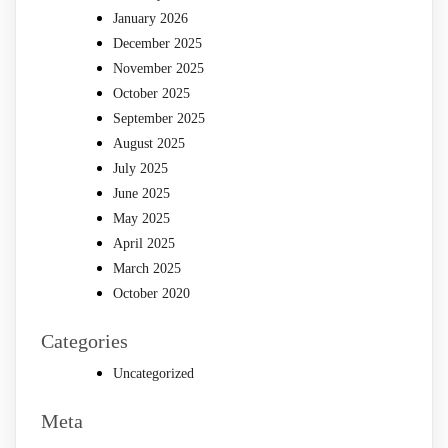
January 2026
December 2025
November 2025
October 2025
September 2025
August 2025
July 2025
June 2025
May 2025
April 2025
March 2025
October 2020
Categories
Uncategorized
Meta