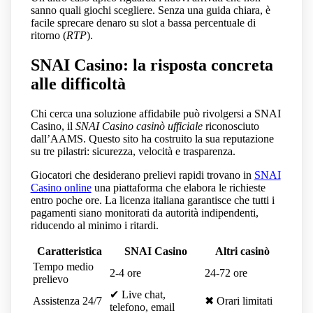
sanno quali giochi scegliere. Senza una guida chiara, è
facile sprecare denaro su slot a bassa percentuale di
ritorno (
RTP
).
SNAI Casino: la risposta concreta
alle difficoltà
Chi cerca una soluzione affidabile può rivolgersi a SNAI
Casino, il
SNAI Casino casinò ufficiale
riconosciuto
dall’AAMS. Questo sito ha costruito la sua reputazione
su tre pilastri: sicurezza, velocità e trasparenza.
Giocatori che desiderano prelievi rapidi trovano in
SNAI
Casino online
una piattaforma che elabora le richieste
entro poche ore. La licenza italiana garantisce che tutti i
pagamenti siano monitorati da autorità indipendenti,
riducendo al minimo i ritardi.
Caratteristica
SNAI Casino
Altri casinò
Tempo medio
2‑4 ore
24‑72 ore
prelievo
✔︎ Live chat,
Assistenza 24/7
✖︎ Orari limitati
telefono, email