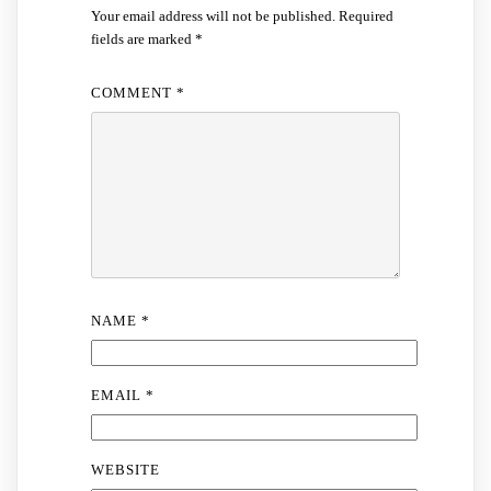
Your email address will not be published.
Required
fields are marked
*
COMMENT
*
NAME
*
EMAIL
*
WEBSITE