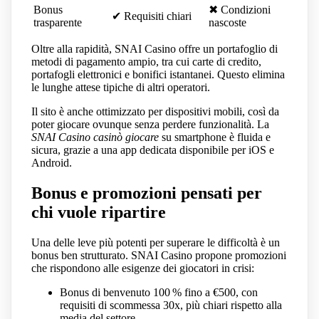
Bonus
✖︎ Condizioni
✔︎ Requisiti chiari
trasparente
nascoste
Oltre alla rapidità, SNAI Casino offre un portafoglio di
metodi di pagamento ampio, tra cui carte di credito,
portafogli elettronici e bonifici istantanei. Questo elimina
le lunghe attese tipiche di altri operatori.
Il sito è anche ottimizzato per dispositivi mobili, così da
poter giocare ovunque senza perdere funzionalità. La
SNAI Casino casinò giocare
su smartphone è fluida e
sicura, grazie a una app dedicata disponibile per iOS e
Android.
Bonus e promozioni pensati per
chi vuole ripartire
Una delle leve più potenti per superare le difficoltà è un
bonus ben strutturato. SNAI Casino propone promozioni
che rispondono alle esigenze dei giocatori in crisi:
Bonus di benvenuto 100 % fino a €500, con
requisiti di scommessa 30x, più chiari rispetto alla
media del settore.