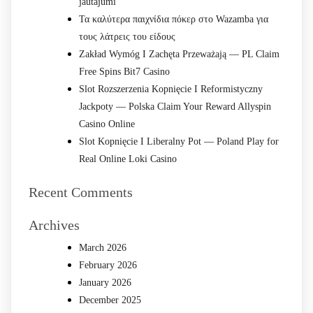
jautājumi
Τα καλύτερα παιχνίδια πόκερ στο Wazamba για
τους λάτρεις του είδους
Zakład Wymóg I Zachęta Przeważają — PL Claim
Free Spins Bit7 Casino
Slot Rozszerzenia Kopnięcie I Reformistyczny
Jackpoty — Polska Claim Your Reward Allyspin
Casino Online
Slot Kopnięcie I Liberalny Pot — Poland Play for
Real Online Loki Casino
Recent Comments
Archives
March 2026
February 2026
January 2026
December 2025