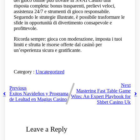
del gioco online può trovare in SNAI Casino una
risposta completa: bonus trasparenti, prelievi veloci,
assistenza 24/7 e strumenti di gioco responsabile.
Seguendo le strategie illustrate, è possibile trasformare le
sfide in opportunità di divertimento consapevole e
profittevole.
Ricorda sempre: gioca con moderazione, imposta i tuoi
limiti e sfrutta le risorse offerte dal casinò per
un’esperienza sicura e gratificante.
Category :
Uncategorized
Next
Previous
Mastering Fast Table Game
Éxitos Navideños y Programa
Wins: An Expert Playbook for
de Lealtad en Magius Casino
Shbet Casino Uk
Leave a Reply